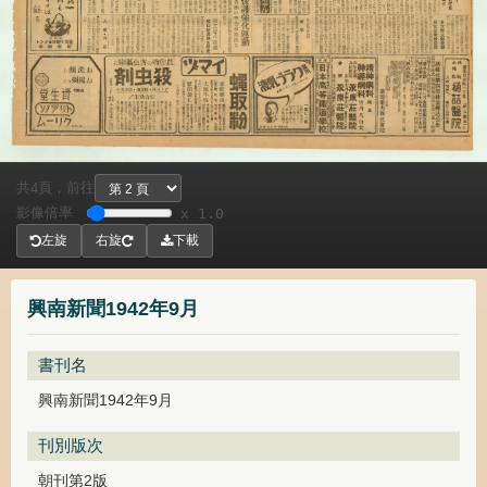
共
頁，
前往
4
影像倍率
x 1.0
左旋
右旋
下載
興南新聞1942年9月
書刊名
興南新聞1942年9月
刊別版次
朝刊第2版