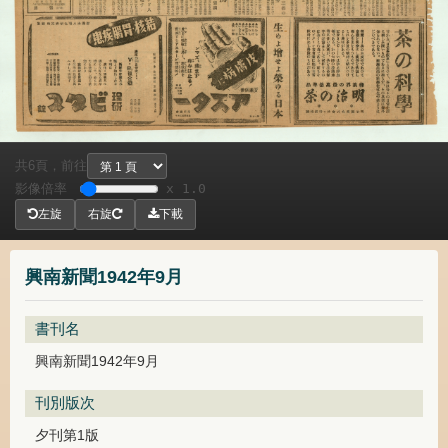
共
頁，
前往
6
影像倍率
x 1.0
左旋
右旋
下載
興南新聞1942年9月
書刊名
興南新聞1942年9月
刊別版次
夕刊第1版