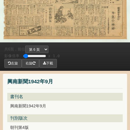
共
頁，
前往
6
影像倍率
x 1.0
左旋
右旋
下載
興南新聞1942年9月
書刊名
興南新聞1942年9月
刊別版次
朝刊第4版