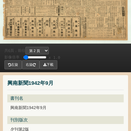
共
頁，
前往
6
影像倍率
x 1.0
左旋
右旋
下載
興南新聞1942年9月
書刊名
興南新聞1942年9月
刊別版次
夕刊第2版