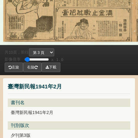
共
頁，
前往
10
影像倍率
x 1.0
左旋
右旋
下載
臺灣新民報1941年2月
書刊名
臺灣新民報1941年2月
刊別版次
夕刊第3版