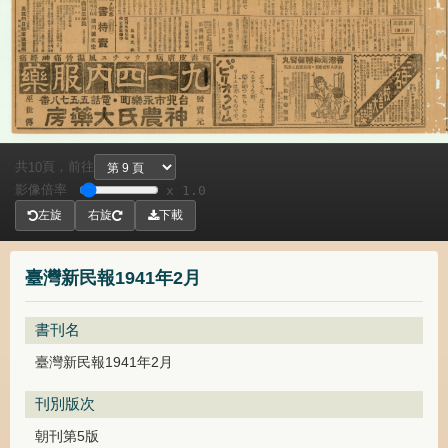
共
頁，
前往
10
影像倍率
x 1.0
左旋
右旋
下載
臺灣新民報1941年2月
書刊名
臺灣新民報1941年2月
刊別版次
朝刊第5版