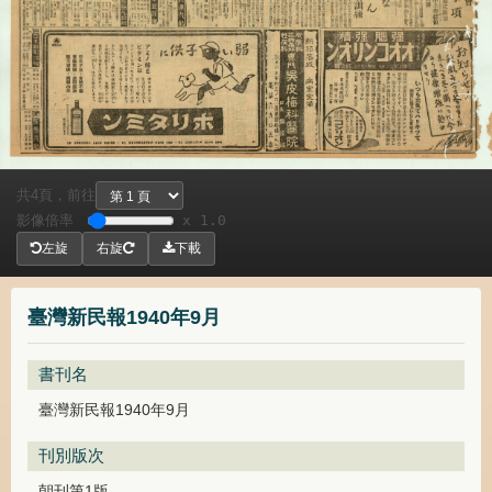
共
頁，
前往
4
影像倍率
x 1.0
左旋
右旋
下載
臺灣新民報1940年9月
書刊名
臺灣新民報1940年9月
刊別版次
朝刊第1版