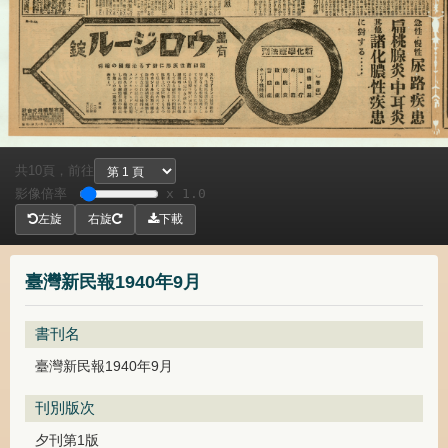
共
頁，
前往
10
影像倍率
x 1.0
左旋
右旋
下載
臺灣新民報1940年9月
書刊名
臺灣新民報1940年9月
刊別版次
夕刊第1版