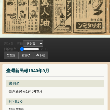
共
頁，
前往
12
影像倍率
x 1.0
左旋
右旋
下載
臺灣新民報1940年9月
書刊名
臺灣新民報1940年9月
刊別版次
朝刊第5版