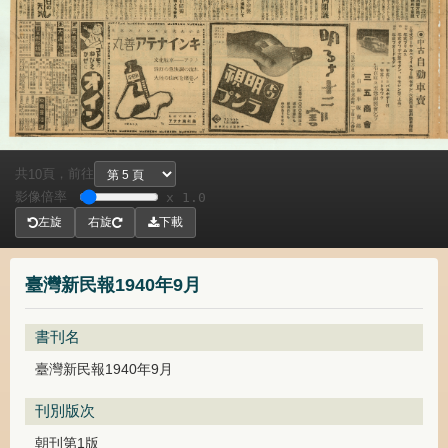
共
頁，
前往
10
影像倍率
x 1.0
左旋
右旋
下載
臺灣新民報1940年9月
書刊名
臺灣新民報1940年9月
刊別版次
朝刊第1版