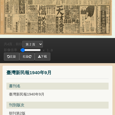
共
頁，
前往
4
影像倍率
x 1.0
左旋
右旋
下載
臺灣新民報1940年9月
書刊名
臺灣新民報1940年9月
刊別版次
朝刊第2版