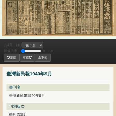
共
頁，
前往
4
影像倍率
x 1.0
左旋
右旋
下載
臺灣新民報1940年9月
書刊名
臺灣新民報1940年9月
刊別版次
朝刊第3版