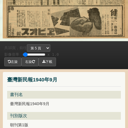
共
頁，
前往
10
影像倍率
x 1.0
左旋
右旋
下載
臺灣新民報1940年9月
書刊名
臺灣新民報1940年9月
刊別版次
朝刊第1版