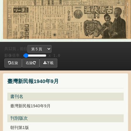
共
頁，
前往
12
影像倍率
x 1.0
左旋
右旋
下載
臺灣新民報1940年9月
書刊名
臺灣新民報1940年9月
刊別版次
朝刊第1版