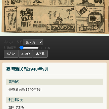
共
頁，
前往
12
影像倍率
x 1.0
左旋
右旋
下載
臺灣新民報1940年9月
書刊名
臺灣新民報1940年9月
刊別版次
朝刊第5版