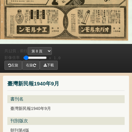
共
頁，
前往
12
影像倍率
x 1.0
左旋
右旋
下載
臺灣新民報1940年9月
書刊名
臺灣新民報1940年9月
刊別版次
朝刊第4版