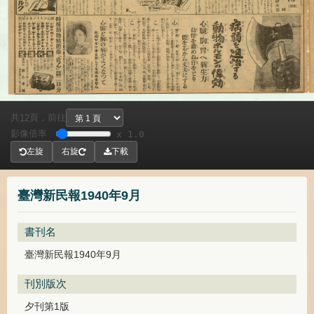
共
頁，
前往
12
影像倍率
x 1.0
左旋
右旋
下載
臺灣新民報1940年9月
書刊名
臺灣新民報1940年9月
刊別版次
夕刊第1版