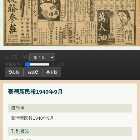
共
頁，
前往
12
影像倍率
x 1.0
左旋
右旋
下載
臺灣新民報1940年9月
書刊名
臺灣新民報1940年9月
刊別版次