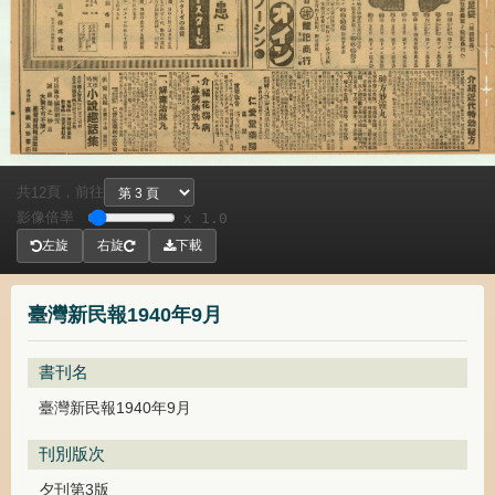
共
頁，
前往
12
影像倍率
x 1.0
左旋
右旋
下載
臺灣新民報1940年9月
書刊名
臺灣新民報1940年9月
刊別版次
夕刊第3版