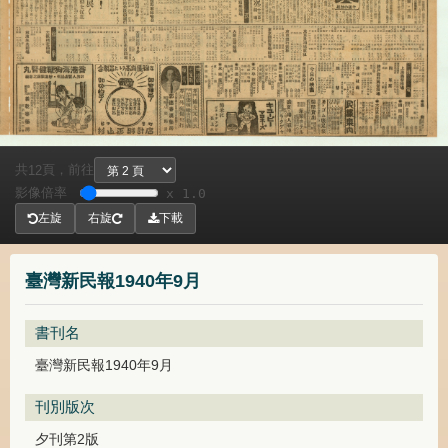
共
頁，
前往
12
影像倍率
x 1.0
左旋
右旋
下載
臺灣新民報1940年9月
書刊名
臺灣新民報1940年9月
刊別版次
夕刊第2版