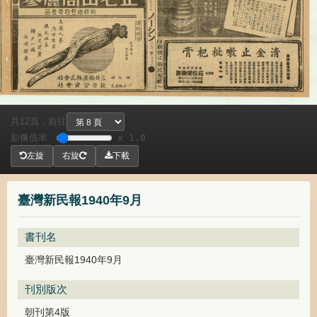
共
頁，
前往
12
影像倍率
x 1.0
左旋
右旋
下載
臺灣新民報1940年9月
書刊名
臺灣新民報1940年9月
刊別版次
朝刊第4版