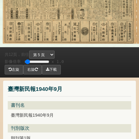
共
頁，
前往
12
影像倍率
x 1.0
左旋
右旋
下載
臺灣新民報1940年9月
書刊名
臺灣新民報1940年9月
刊別版次
朝刊第1版