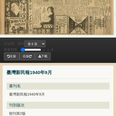
共
頁，
前往
10
影像倍率
x 1.0
左旋
右旋
下載
臺灣新民報1940年9月
書刊名
臺灣新民報1940年9月
刊別版次
朝刊第2版