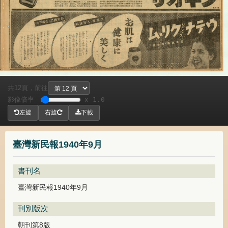
共
頁，
前往
12
影像倍率
x 1.0
左旋
右旋
下載
臺灣新民報1940年9月
書刊名
臺灣新民報1940年9月
刊別版次
朝刊第8版