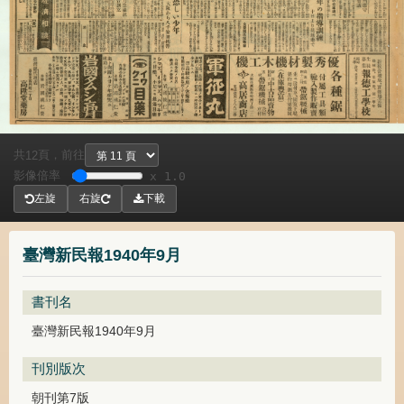
共
頁，
前往
12
影像倍率
x 1.0
左旋
右旋
下載
臺灣新民報1940年9月
書刊名
臺灣新民報1940年9月
刊別版次
朝刊第7版