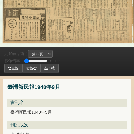
共
頁，
前往
10
影像倍率
x 1.0
左旋
右旋
下載
臺灣新民報1940年9月
書刊名
臺灣新民報1940年9月
刊別版次