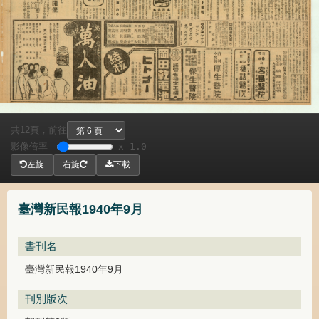
共
頁，
前往
12
影像倍率
x 1.0
左旋
右旋
下載
臺灣新民報1940年9月
書刊名
臺灣新民報1940年9月
刊別版次