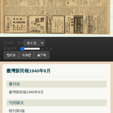
共
頁，
前往
10
影像倍率
x 1.0
左旋
右旋
下載
臺灣新民報1940年9月
書刊名
臺灣新民報1940年9月
刊別版次
朝刊第2版