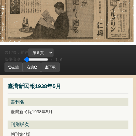
共
頁，
前往
12
影像倍率
x 1.0
左旋
右旋
下載
臺灣新民報1938年5月
書刊名
臺灣新民報1938年5月
刊別版次
朝刊第4版