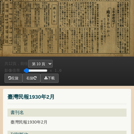
共
頁，
前往
12
影像倍率
x 1.0
左旋
右旋
下載
臺灣民報1930年2月
書刊名
臺灣民報1930年2月