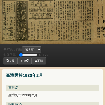
共
頁，
前往
12
影像倍率
x 1.0
左旋
右旋
下載
臺灣民報1930年2月
書刊名
臺灣民報1930年2月
刊別版次