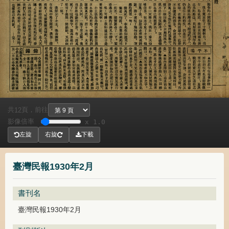
共
頁，
前往
12
影像倍率
x 1.0
左旋
右旋
下載
臺灣民報1930年2月
書刊名
臺灣民報1930年2月