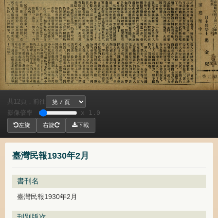
共
頁，
前往
12
影像倍率
x 1.0
左旋
右旋
下載
臺灣民報1930年2月
書刊名
臺灣民報1930年2月
刊別版次