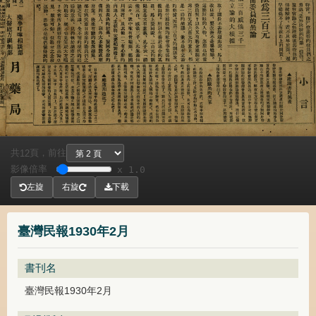
共
頁，
前往
12
影像倍率
x 1.0
左旋
右旋
下載
臺灣民報1930年2月
書刊名
臺灣民報1930年2月