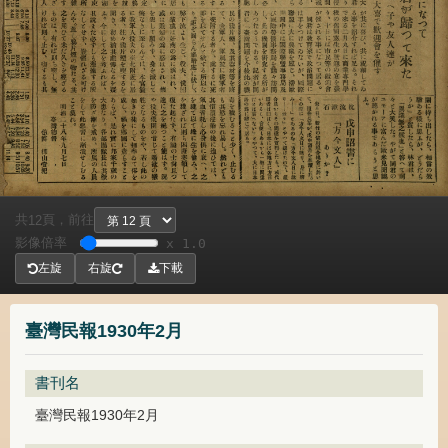
共
頁，
前往
12
影像倍率
x 1.0
左旋
右旋
下載
臺灣民報1930年2月
書刊名
臺灣民報1930年2月