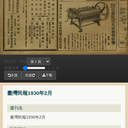
共
頁，
前往
12
影像倍率
x 1.0
左旋
右旋
下載
臺灣民報1930年2月
書刊名
臺灣民報1930年2月