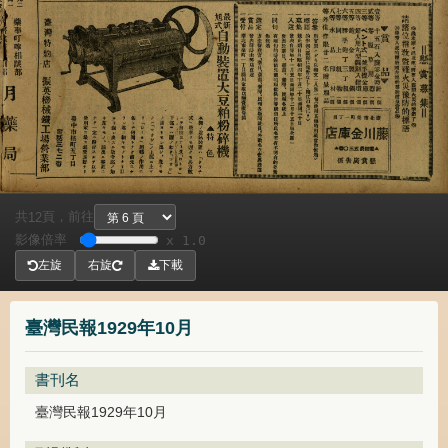
共
頁，
前往
12
影像倍率
x 1.0
左旋
右旋
下載
臺灣民報1929年10月
書刊名
臺灣民報1929年10月