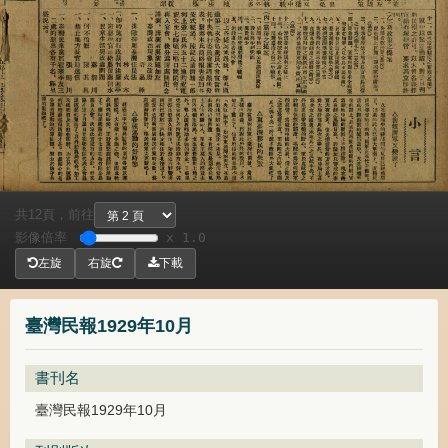
共
頁，
前往
12
影像倍率
x 1.0
左旋
右旋
下載
臺灣民報1929年10月
書刊名
臺灣民報1929年10月