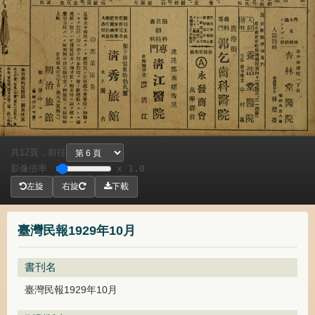
共
頁，
前往
12
影像倍率
x 1.0
左旋
右旋
下載
臺灣民報1929年10月
書刊名
臺灣民報1929年10月