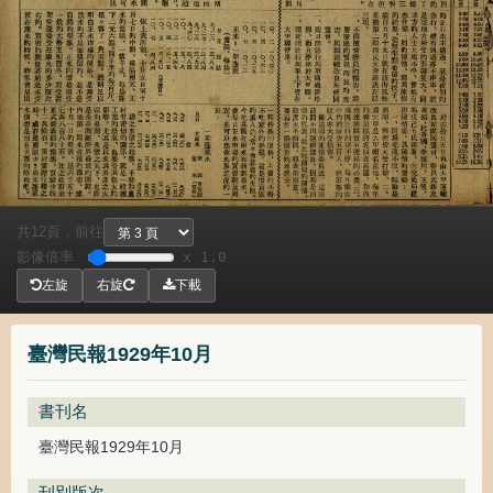
共
頁，
前往
12
影像倍率
x 1.0
左旋
右旋
下載
臺灣民報1929年10月
書刊名
臺灣民報1929年10月
刊別版次