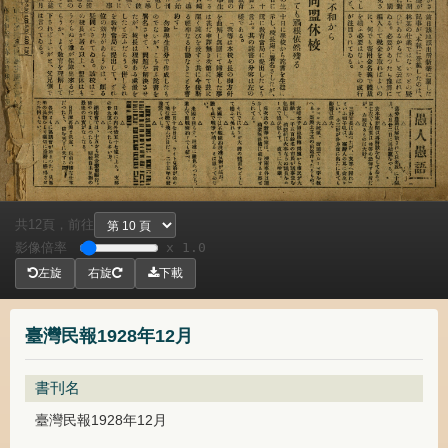
共
頁，
前往
12
影像倍率
x 1.0
左旋
右旋
下載
臺灣民報1928年12月
書刊名
臺灣民報1928年12月