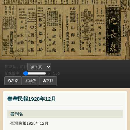
共
頁，
前往
12
影像倍率
x 1.0
左旋
右旋
下載
臺灣民報1928年12月
書刊名
臺灣民報1928年12月