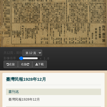
共
頁，
前往
12
影像倍率
x 1.0
左旋
右旋
下載
臺灣民報1928年12月
書刊名
臺灣民報1928年12月