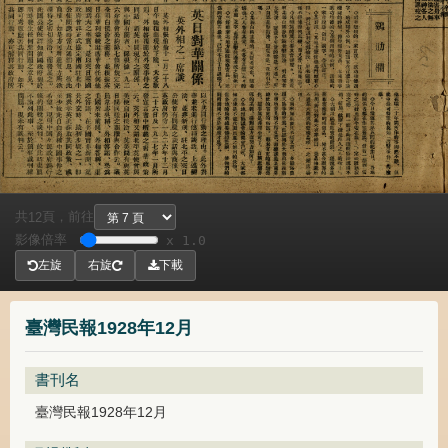
共
頁，
前往
12
影像倍率
x 1.0
左旋
右旋
下載
臺灣民報1928年12月
書刊名
臺灣民報1928年12月