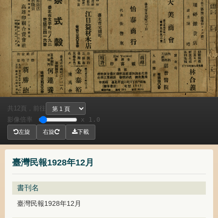
共
頁，
前往
12
影像倍率
x 1.0
左旋
右旋
下載
臺灣民報1928年12月
書刊名
臺灣民報1928年12月