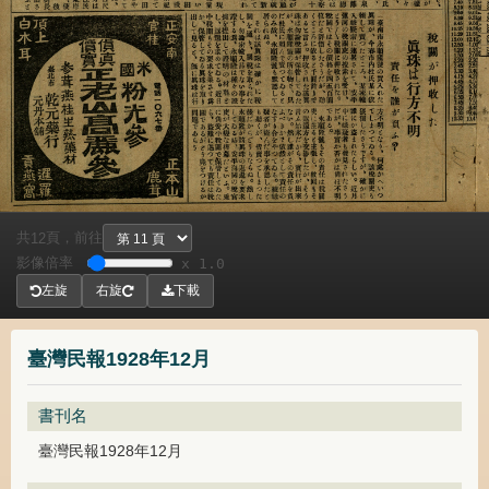
共
頁，
前往
12
影像倍率
x 1.0
左旋
右旋
下載
臺灣民報1928年12月
書刊名
臺灣民報1928年12月