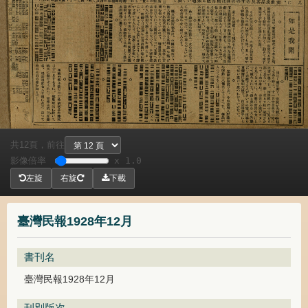
共
頁，
前往
12
影像倍率
x 1.0
左旋
右旋
下載
臺灣民報1928年12月
書刊名
臺灣民報1928年12月
刊別版次