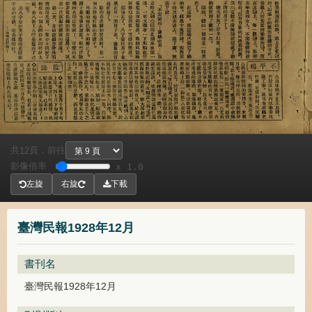
共
頁，
前往
12
影像倍率
x 1.0
左旋
右旋
下載
臺灣民報1928年12月
書刊名
臺灣民報1928年12月