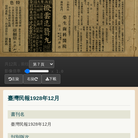
共
頁，
前往
12
影像倍率
x 1.0
左旋
右旋
下載
臺灣民報1928年12月
書刊名
臺灣民報1928年12月
刊別版次