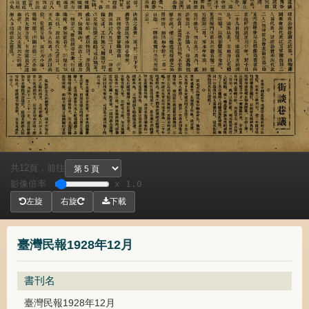
共
頁，
前往
12
影像倍率
x 1.0
左旋
右旋
下載
臺灣民報1928年12月
書刊名
臺灣民報1928年12月